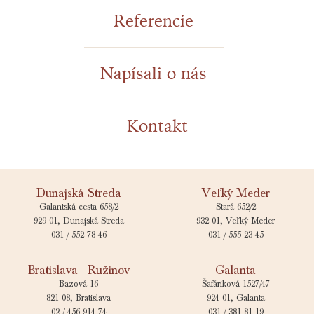
Referencie
Napísali o nás
Zobraziť
Kontakt
Dunajská Streda
Veľký Meder
Galantská cesta 658/2
Stará 652/2
929 01, Dunajská Streda
932 01, Veľký Meder
031 / 552 78 46
031 / 555 23 45
Bratislava - Ružinov
Galanta
Bazová 16
Šafáriková 1527/47
821 08, Bratislava
924 01, Galanta
02 / 456 914 74​
031 / 381 81 19