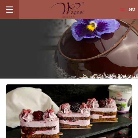
Jump
SK
HU
to
navigation
Back
to
top