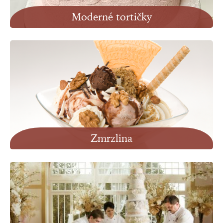
Moderné tortičky
Zobraziť
Zmrzlina
Zobraziť